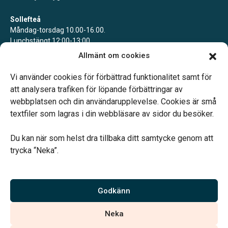
Sollefteå
Måndag-torsdag 10.00-16.00.
Lunchstängt 12:00-13:00.
Telefonjour dygnet runt.
Allmänt om cookies
Ullånger
Vi använder cookies för förbättrad funktionalitet samt för
Bokade mötestider.
att analysera trafiken för löpande förbättringar av
webbplatsen och din användarupplevelse. Cookies är små
textfiler som lagras i din webbläsare av sidor du besöker.
Du kan när som helst dra tillbaka ditt samtycke genom att
trycka “Neka”.
Verahill hjälper dig med familjejuridiken – genom hela livet.
Varmt välkommen.
Godkänn
Vi är auktoriserade av Sveriges Begravningsbyråers Förbund och
Neka
har högt ställda krav på utbildning, kvalitet, miljö och arbetsmiljö.