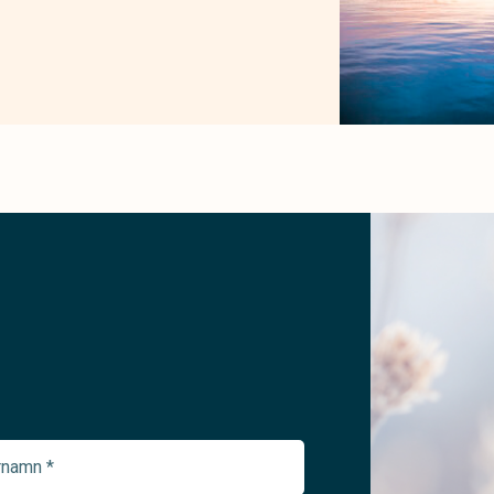
namn
ed)