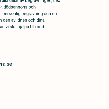
alla delar av begravningen, t ex
mmor, dödsannons och
 personlig begravning och en
ån den avlidnes och dina
 vi ska hjälpa till med.
ra.se