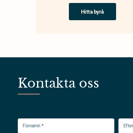
Hitta byrå
Kontakta oss
Förnamn
Efter
(Required)
(Requir