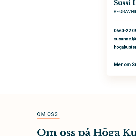
Sussi
BEGRAVNI
0660-22 0
susanne.l
hogakuste
Mer om S
OM OSS
Om oss på Höga Ku