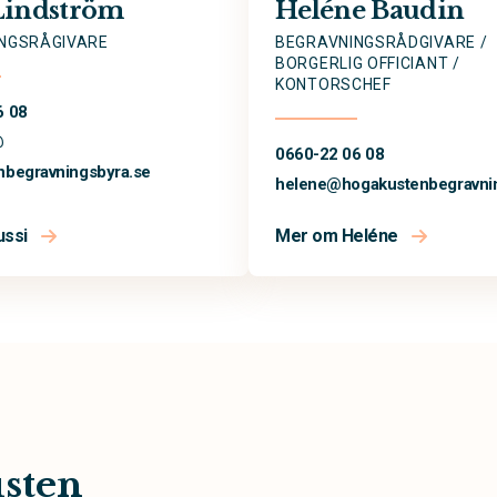
 Lindström
Heléne Baudin
NGSRÅGIVARE
BEGRAVNINGSRÅDGIVARE /
BORGERLIG OFFICIANT /
KONTORSCHEF
6 08
@
0660-22 06 08
nbegravningsbyra.se
helene@
hogakustenbegravni
ussi
Mer om Heléne
sten