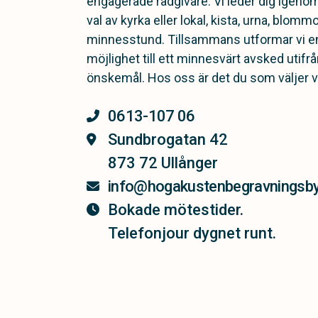
engagerade rådgivare. Vi leder dig igenom 
val av kyrka eller lokal, kista, urna, blo
minnesstund. Tillsammans utformar vi en
möjlighet till ett minnesvärt avsked utifr
önskemål. Hos oss är det du som väljer vad
0613-107 06
Sundbrogatan 42
873 72 Ullånger
info@hogakustenbegravningsby
Bokade mötestider.
Telefonjour dygnet runt.