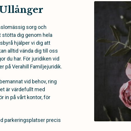
 Ullånger
änslomässig sorg och
tt stötta dig genom hela
yrå hjälper vi dig att
n alltid vända dig till oss
or du har. För juridiken vid
r på Verahill Familjejuridik.
r bemannat vid behov, ring
det är värdefullt med
 in på vårt kontor, för
med parkeringsplatser precis