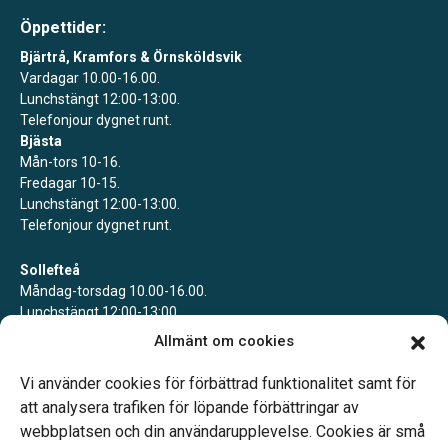
Öppettider:
Bjärtrå, Kramfors & Örnsköldsvik
Vardagar 10.00-16.00.
Lunchstängt 12:00-13:00.
Telefonjour dygnet runt.
Bjästa
Mån-tors 10-16.
Fredagar 10-15.
Lunchstängt 12:00-13:00.
Telefonjour dygnet runt.
Sollefteå
Måndag-torsdag 10.00-16.00.
Lunchstängt 12:00-13:00.
Telefonjour dygnet runt.
Allmänt om cookies
Ullånger
Vi använder cookies för förbättrad funktionalitet samt för
Bokade mötestider.
att analysera trafiken för löpande förbättringar av
webbplatsen och din användarupplevelse. Cookies är små