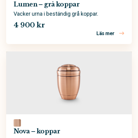
Lumen – grå koppar
Vacker urna i beständig grå koppar.
4 900 kr
Läs mer
om Lumen 
Nova – koppar