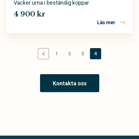
Vacker urna i beständig koppar
4 900 kr
Läs mer
om Nova –
1
2
3
4
Kontakta oss