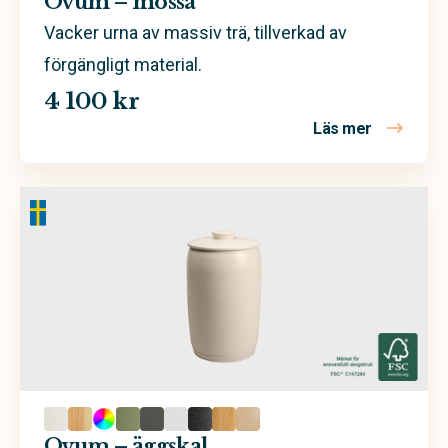
Ovum – mossa
Vacker urna av massiv trä, tillverkad av
förgängligt material.
4 100 kr
Läs mer
om Ovum 
Ovum – äggskal