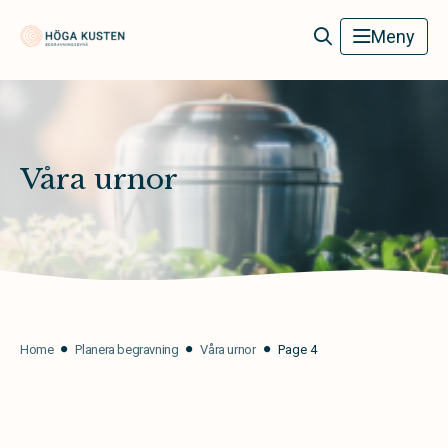
Höga Kusten Begravningsbyrå
Meny
Våra urnor
Home
Planera begravning
Våra urnor
Page 4