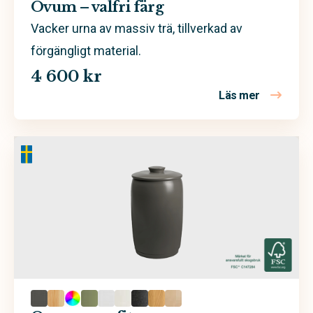
Kalk
Ovum – valfri färg
Koppar
Vacker urna av massiv trä, tillverkad av
förgängligt material.
Lila
4 600 kr
Rosa
Läs mer
om Ovum – 
Röd
Sand
Svart
Trä
Valfri färg
Vit
Äggskal
Arboform
Ask