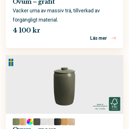
Ovum – grafit
Bark
Vacker urna av massiv trä, tillverkad av
förgängligt material.
Beständig koppar
4 100 kr
Björk
Läs mer
om Ovum – 
Ek
Furu
Massiv trä
Massivt trä
Sand