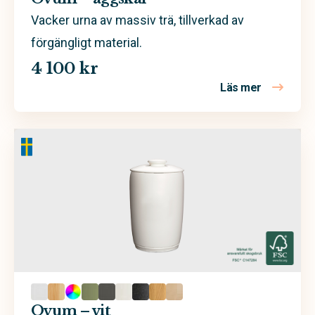
Vacker urna av massiv trä, tillverkad av
förgängligt material.
4 100 kr
Läs mer
om Ovum –
Ovum – vit