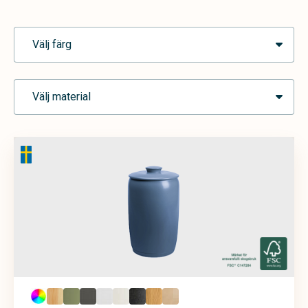
Välj färg
Välj material
Blå
Brun
Cremevit
Grafit
Grå
Grön