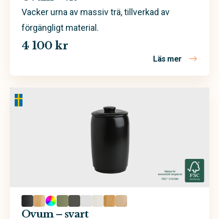
Vacker urna av massiv trä, tillverkad av
förgängligt material.
4 100 kr
Läs mer
om Ovum – 
Ovum – svart