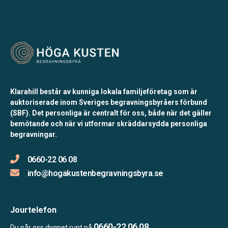
Klarahill består av kunniga lokala familjeföretag som är
auktoriserade inom Sveriges begravningsbyråers förbund
(SBF). Det personliga är centralt för oss, både när det gäller
bemötande och när vi utformar skräddarsydda personliga
begravningar.
0660-22 06 08
info@hogakustenbegravningsbyra.se
Jourtelefon
0660-22 06 08
Du når oss dygnet runt på