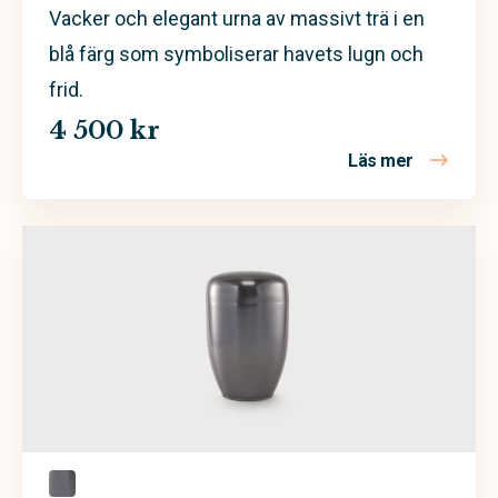
Vacker och elegant urna av massivt trä i en
blå färg som symboliserar havets lugn och
frid.
4 500 kr
Läs mer
om Ocean –