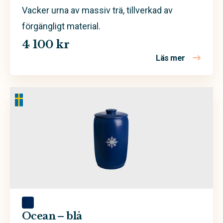
Vacker urna av massiv trä, tillverkad av
förgängligt material.
4 100 kr
Läs mer
om Ovum –
Ocean – blå