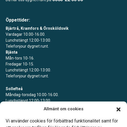
Öppettider:
Bjärtrå, Kramfors & Örnsköldsvik
Vardagar 10.00-16.00.
Lunchstängt 12:00-13:00.
Telefonjour dygnet runt.
Bjästa
Mån-tors 10-16.
Fredagar 10-15.
Lunchstängt 12:00-13:00.
Telefonjour dygnet runt.
Sollefteå
Måndag-torsdag 10.00-16.00.
Lunchstängt 12:00-13:00.
Telefonjour dygnet runt.
Allmänt om cookies
Ullånger
Vi använder cookies för förbättrad funktionalitet samt för
Bokade mötestider.