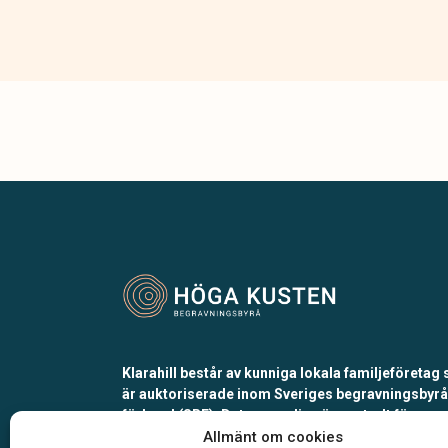
Klarahill består av kunniga lokala familjeföretag
är auktoriserade inom Sveriges begravningsbyr
förbund (SBF). Det personliga är centralt för oss,
både när det gäller bemötande och när vi utform
Allmänt om cookies