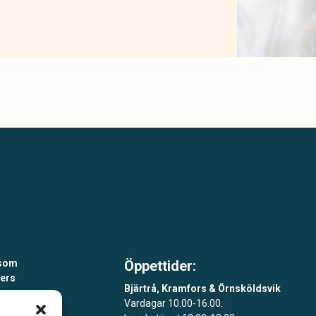
 som
Öppettider:
åers
Bjärtrå, Kramfors & Örnsköldsvik
Vardagar 10.00-16.00.
ar