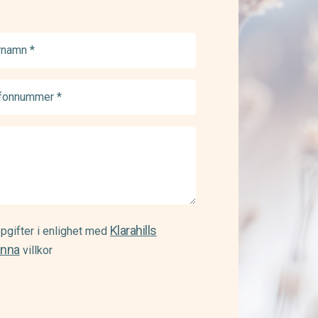
namn
ed)
onnummer
ed)
Klarahills
pgifter i enlighet med
änna
villkor