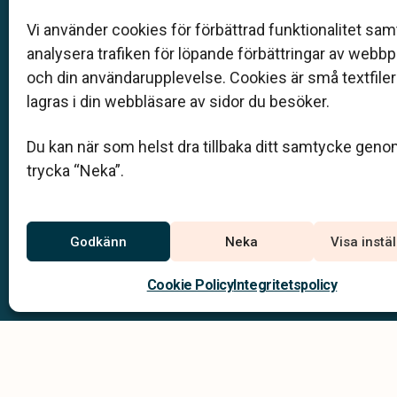
skräddarsydda personliga begravningar.
Vi använder cookies för förbättrad funktionalitet samt
analysera trafiken för löpande förbättringar av webb
0660-22 06 08
och din användarupplevelse. Cookies är små textfile
info@hogakustenbegravningsbyra.se
lagras i din webbläsare av sidor du besöker.
Du kan när som helst dra tillbaka ditt samtycke geno
Jourtelefon
trycka “Neka”.
0660-22 06 08
Du når oss dygnet runt på
Godkänn
Neka
Visa instä
Cookie Policy
Integritetspolicy
Integritets