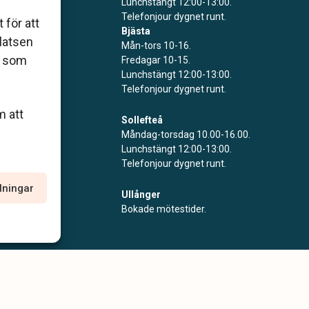
Lunchstängt 12:00-13:00.
Telefonjour dygnet runt.
 för att
Bjästa
platsen
Mån-tors 10-16.
r som
Fredagar 10-15.
Lunchstängt 12:00-13:00.
Telefonjour dygnet runt.
m att
Sollefteå
Måndag-torsdag 10.00-16.00.
Lunchstängt 12:00-13:00.
Telefonjour dygnet runt.
llningar
Ullånger
Bokade mötestider.
policy
Allmänna villkor
Tillgänglighetsredogörelse