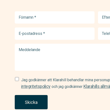
Förnamn
Efter
(Required)
(Requir
E-
Telef
postadress
(Requir
(Required)
Meddelande
Samtycke
Jag godkänner att Klarahill behandlar mina personup
(Required)
integritetspolicy
Klarahills allm
och jag godkänner
Skicka