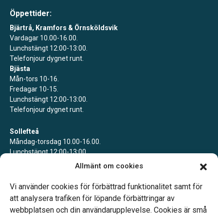
Öppettider:
Bjärtrå, Kramfors & Örnsköldsvik
Vardagar 10.00-16.00.
Lunchstängt 12:00-13:00.
Telefonjour dygnet runt.
Bjästa
Mån-tors 10-16.
Fredagar 10-15.
Lunchstängt 12:00-13:00.
Telefonjour dygnet runt.
Sollefteå
Måndag-torsdag 10.00-16.00.
Lunchstängt 12:00-13:00.
Telefonjour dygnet runt.
Allmänt om cookies
Ullånger
Vi använder cookies för förbättrad funktionalitet samt för
Bokade mötestider.
att analysera trafiken för löpande förbättringar av
webbplatsen och din användarupplevelse. Cookies är små