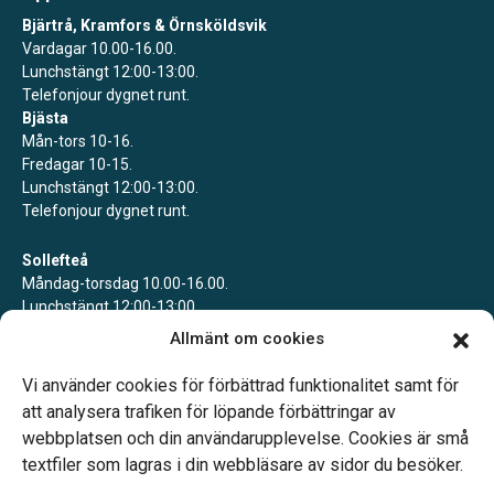
Bjärtrå, Kramfors & Örnsköldsvik
Vardagar 10.00-16.00.
Lunchstängt 12:00-13:00.
Telefonjour dygnet runt.
Bjästa
Mån-tors 10-16.
Fredagar 10-15.
Lunchstängt 12:00-13:00.
Telefonjour dygnet runt.
Sollefteå
Måndag-torsdag 10.00-16.00.
Lunchstängt 12:00-13:00.
Telefonjour dygnet runt.
Allmänt om cookies
Ullånger
Vi använder cookies för förbättrad funktionalitet samt för
Bokade mötestider.
att analysera trafiken för löpande förbättringar av
webbplatsen och din användarupplevelse. Cookies är små
textfiler som lagras i din webbläsare av sidor du besöker.